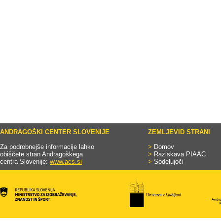
ANDRAGOŠKI CENTER SLOVENIJE
ZEMLJEVID STRANI
Za podrobnejše informacije lahko
>
Domov
obiščete stran Andragoškega
>
Raziskava PIAAC
centra Slovenije:
www.acs.si
>
Sodelujoči