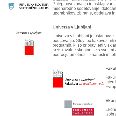
Poleg povezovanja in usklajevanj
mednarodno sodelovanje, določanje
uporabnikov, zbiranje, obdelava in
Univerza v Ljubljani
Univerza v Ljubljani je ustanova z 
poučevanja. Slovi po kakovostnih d
programih, ki so pripravljeni v skl
raziskovalne skupine se s svojimi
področju umetnosti, znanosti in te
Fakul
Fakul
interd
Evrop
Ekon
Ekono
izobr