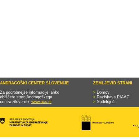
ANDRAGOŠKI CENTER SLOVENIJE
ZEMLJEVID STRANI
Za podrobnejše informacije lahko
>
Domov
obiščete stran Andragoškega
>
Raziskava PIAAC
centra Slovenije:
www.acs.si
>
Sodelujoči