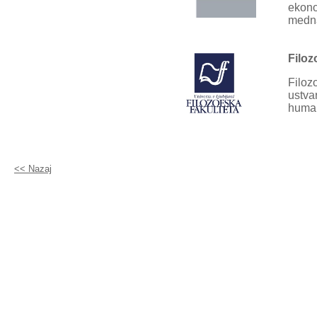
ekono
medna
Filoz
Filozo
ustva
human
<< Nazaj